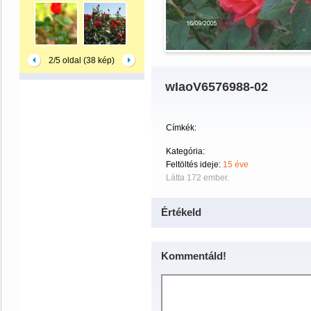
2/5 oldal (38 kép)
wIaoV6576988-02
Címkék:
Kategória:
Feltöltés ideje:
15 éve
Látta 172 ember.
Értékeld
Kommentáld!