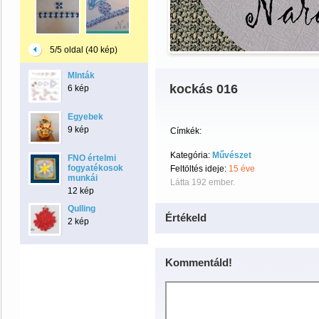
5/5 oldal (40 kép)
MInták
kockás 016
6 kép
Egyebek
9 kép
Címkék:
Kategória:
Művészet
FNO értelmi
fogyatékosok
Feltöltés ideje:
15 éve
munkái
Látta 192 ember.
12 kép
Qulling
Értékeld
2 kép
Kommentáld!