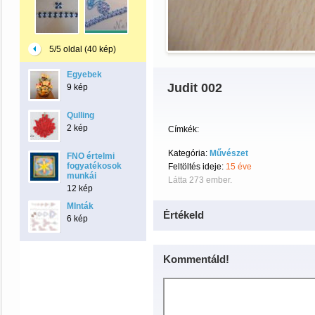
5/5 oldal (40 kép)
Egyebek
Judit 002
9 kép
Qulling
2 kép
Címkék:
Kategória:
Művészet
FNO értelmi
fogyatékosok
Feltöltés ideje:
15 éve
munkái
Látta 273 ember.
12 kép
MInták
Értékeld
6 kép
Kommentáld!