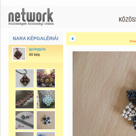
NARA KÉPGALÉRIÁI
Diav
gyöngyös
40 kép