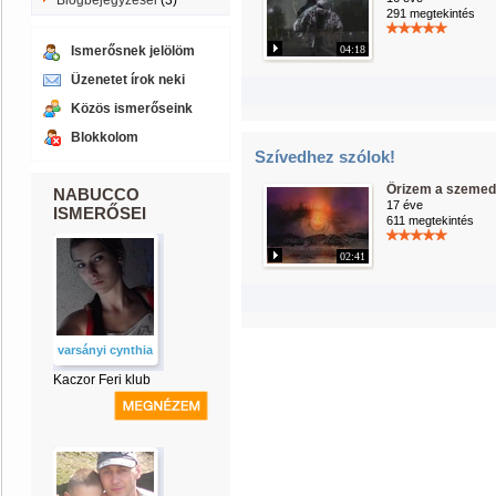
Blogbejegyzései
(3)
291 megtekintés
Ismerősnek jelölöm
04:18
Üzenetet írok neki
Közös ismerőseink
Blokkolom
Szívedhez szólok!
Őrizem a szemed
NABUCCO
17 éve
ISMERŐSEI
611 megtekintés
02:41
varsányi cynthia
Kaczor Feri klub