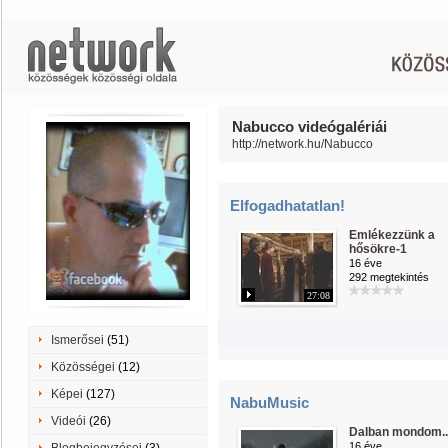
Nabucco videógalériái
http://network.hu/Nabucco
Elfogadhatatlan!
Emlékezzünk a
hősökre-1
16 éve
292 megtekintés
27:08
Ismerősei
(51)
Közösségei
(12)
Képei
(127)
NabuMusic
Videói
(26)
Dalban mondom..
16 éve