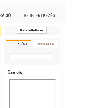
Kép feltöltése
KÉPEK KÖZT
MINDENBEN
Üzenőfal