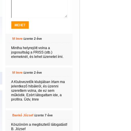
M Imre
üzente
2 éve
Mintha helyrejött volna a
jogosultság a FRISS (stb.)
elemeknél, és lehet üzenetet írni.
M Imre
üzente
2 éve
A Klubvezetők klubjában írtam ma
jelentkező hibákról, és üzenni
szerettem volna, de ez sem
működik. Ezért látogattam ide, a
profilra. Üdv, Imre
Bankó József
üzente
7 éve
Köszönöm a megtisztelő látogatást!
B. József