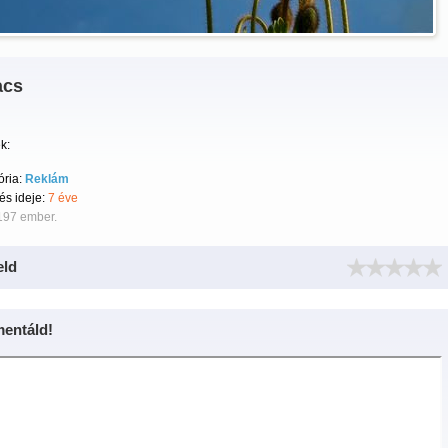
acs
k:
ória:
Reklám
tés ideje:
7 éve
197 ember.
eld
entáld!