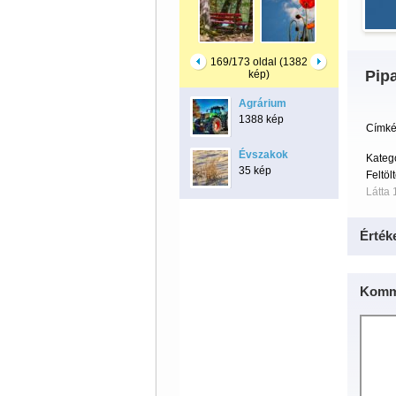
169/173 oldal (1382
Pip
kép)
Agrárium
1388 kép
Címké
Évszakok
Kateg
35 kép
Feltöl
Látta 
Érték
Komm