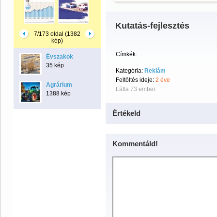
Kutatás-fejlesztés
7/173 oldal (1382
kép)
Címkék:
Évszakok
35 kép
Kategória:
Reklám
Feltöltés ideje:
2 éve
Agrárium
Látta 73 ember.
1388 kép
Értékeld
Kommentáld!