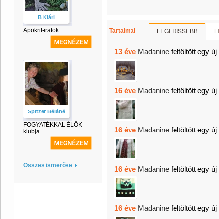
B Klári
LEGFRISSEBB
L
Apokrif-iratok
Tartalmai
13 éve
Madanine
feltöltött egy új
16 éve
Madanine
feltöltött egy új
Spitzer Béláné
FOGYATÉKKAL ÉLŐK
16 éve
Madanine
feltöltött egy új
klubja
Összes ismerőse
16 éve
Madanine
feltöltött egy új
16 éve
Madanine
feltöltött egy új