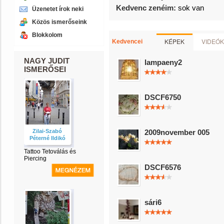
Kedvenc zenéim:
sok van
Üzenetet írok neki
Közös ismerőseink
Blokkolom
KÉPEK
VIDEÓK
Kedvencei
NAGY JUDIT
lampaeny2
ISMERŐSEI
DSCF6750
Zilai-Szabó
2009november 005
Péterné Ildikó
Tattoo Tetoválás és
Piercing
DSCF6576
sári6