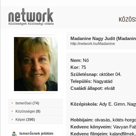
Madanine Nagy Judit (Madanin
http://network.hu/Madanine
Nem:
Nő
Kor:
75
Születésnap:
október 04.
Település:
Nagyatád
Családi állapot:
elvált
Ismerősei
(74)
Középiskola:
Ady E. Gimn. Nag
Közösségei
(9)
Hobbijaim:
olvasás, kötés-horg
Képei
(396)
Kedvenc könyveim:
Vavyan Fabl
Kedvenc filmjeim:
kalandfilmek,
Ismerősnek jelölöm