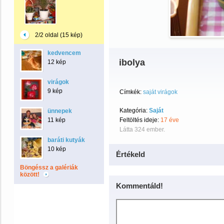
2/2 oldal (15 kép)
kedvencem
ibolya
12 kép
virágok
9 kép
Címkék:
saját virágok
Kategória:
Saját
ünnepek
11 kép
Feltöltés ideje:
17 éve
Látta 324 ember.
baráti kutyák
10 kép
Értékeld
Böngéssz a galériák
között!
Kommentáld!