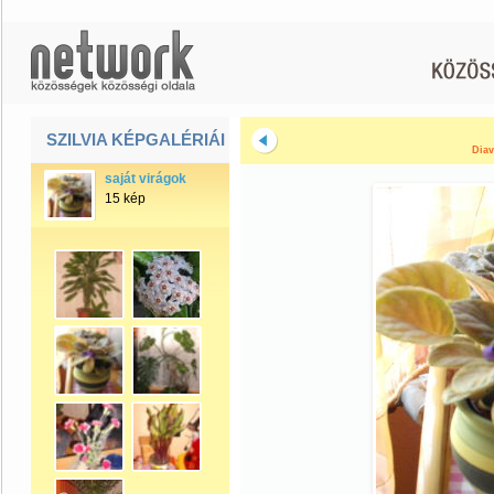
SZILVIA KÉPGALÉRIÁI
Diav
saját virágok
15 kép