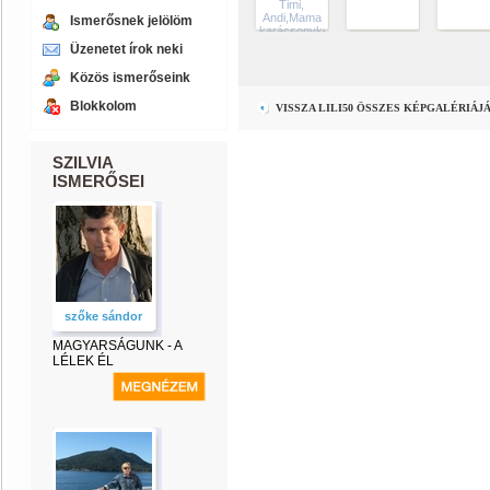
Timi,
Andi,Mama
Ismerősnek jelölöm
karácsonykor
Üzenetet írok neki
Közös ismerőseink
Blokkolom
VISSZA LILI50 ÖSSZES KÉPGALÉRIÁJ
SZILVIA
ISMERŐSEI
szőke sándor
MAGYARSÁGUNK - A
LÉLEK ÉL