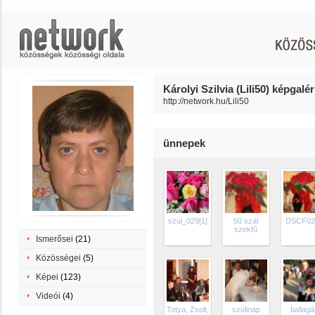
Károlyi Szilvia (Lili50) képgalér
http://network.hu/Lili50
ünnepek
szul_029[1]
50 szál
DSCF02
szekfű
Ismerősei
(21)
Közösségei
(5)
Képei
(123)
Videói
(4)
Totya, Zsolt,
szülinap
ballagá