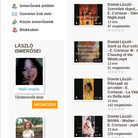
Dombi László -
Ismerősnek jelölöm
Szeretlek téged...
E. Cortazar - Sile
Üzenetet írok neki
Night.mp4
Közös ismerőseink
13 éve
06:06
47 megtekintés
Blokkolom
Dombi László -
LÁSZLÓ
Süvít az őszi szél.
ISMERŐSEI
- E. Cortazar III - 
Chasing of the
Winds.mp4
05:07
13 éve
51 megtekintés
Dombi László -
Rózsapír az
arcodon - E.
Haán Angéla
Cortazar - La Vid
es Bella.mp4
Társkeresők klub
03:46
13 éve
142 megtekintés
Dombi László -
MAMA - Mother -
E. Cortazar -.mp4
13 éve
229 megtekintés
02:47