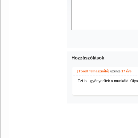
Hozzászólások
[Törölt felhasználó]
üzente
17 éve
Ezt is....gyönyörűek a munkáid. Oly