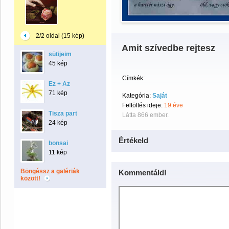
2/2 oldal (15 kép)
Amit szívedbe rejtesz
sütijeim
45 kép
Címkék:
Ez + Az
71 kép
Kategória:
Saját
Feltöltés ideje:
19 éve
Tisza part
Látta 866 ember.
24 kép
Értékeld
bonsai
11 kép
Böngéssz a galériák
Kommentáld!
között!