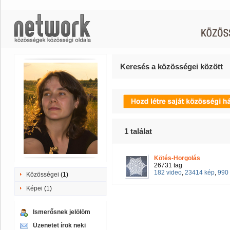
Keresés a közösségei között
1
találat
Kötés-Horgolás
26731 tag
182 video
,
23414 kép
,
990 
Közösségei
(1)
Képei
(1)
Ismerősnek jelölöm
Üzenetet írok neki