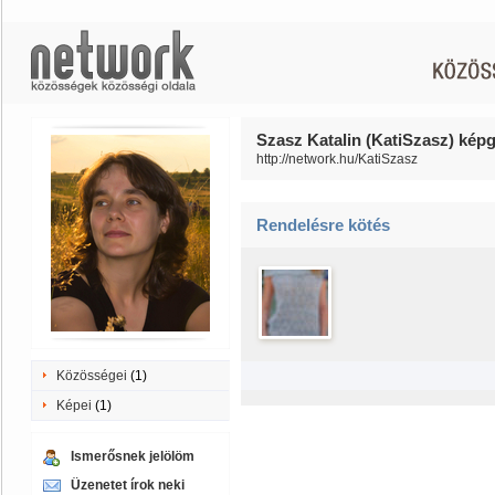
Szasz Katalin (KatiSzasz) képg
http://network.hu/KatiSzasz
Rendelésre kötés
Közösségei
(1)
Képei
(1)
Ismerősnek jelölöm
Üzenetet írok neki