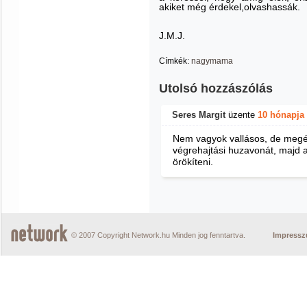
akiket még érdekel,olvashassák.
J.M.J.
Címkék:
nagymama
Utolsó hozzászólás
Seres Margit
üzente
10 hónapja
Nem vagyok vallásos, de megér
végrehajtási huzavonát, majd
örökíteni.
© 2007 Copyright Network.hu Minden jog fenntartva.
Impress