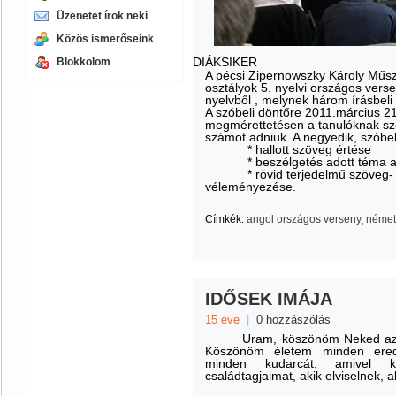
Üzenetet írok neki
Közös ismerőseink
DIÁKSIKER
Blokkolom
A pécsi Zipernowszky Károly Műsz
osztályok 5. nyelvi országos ver
nyelvből , melynek három írásbeli 
A szóbeli döntőre 2011.március 21-
megmérettetésen a tanulóknak szél
számot adniuk. A negyedik, szóbeli
* hallott szöveg értése
* beszélgetés adott téma 
* rövid terjedelmű szöveg- 
véleményezése.
Címkék:
angol országos verseny
német
IDŐSEK IMÁJA
15 éve
|
0 hozzászólás
Uram, köszönöm Neked az 
Köszönöm életem minden eredm
minden kudarcát, amivel kor
családtagjaimat, akik elviselnek, a