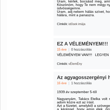
Uram, kérlek, bocsásd meg, amit
Köszönöm, hogy Te nem mégy ny
üdvösségemre.
Uram, adj nekem hálás szívet, h
hálára, mint a panaszra.
Címkék:
idősek imája
EZ A VÉLEMÉNYEM!!!
15 éve
|
0 hozzászólás
VÉLEMÉNYEM VAN!!!! LEGYEN NE
Címkék:
vÉlemÉny
Az agyagosszergényi h
16 éve
|
1 hozzászólás
1939.év szeptember 5-től
Nagyanyám, Takács Etelka volt r
adom közre ezt az írást.
Azt a füzetet, amelyből a szöve
a kéréssel, hogy amíg élek, ő