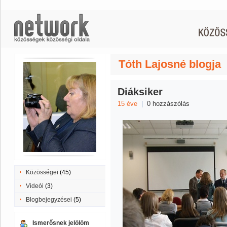
Tóth Lajosné blogja
Diáksiker
15 éve
|
0 hozzászólás
Közösségei
(45)
Videói
(3)
Blogbejegyzései
(5)
Ismerősnek jelölöm