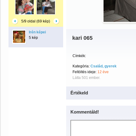
5/9 oldal (69 kép)
Irén képei
kari 065
5 kép
Címkék:
Kategória:
Család, gyerek
Feltöltés ideje:
12 éve
Látta 501 ember.
Értékeld
Kommentáld!