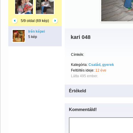
5/9 oldal (69 kép)
Irén képei
kari 048
5 kép
Címkék:
Kategória:
Család, gyerek
Feltöltés ideje:
12 éve
Látta 495 ember.
Értékeld
Kommentáld!