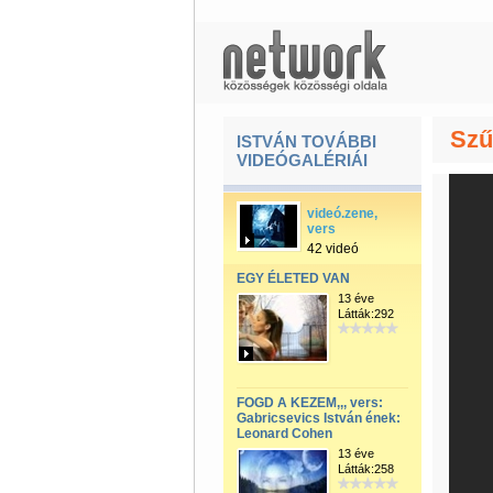
Szű
ISTVÁN TOVÁBBI
VIDEÓGALÉRIÁI
videó.zene,
vers
42 videó
EGY ÉLETED VAN
13 éve
Látták:292
FOGD A KEZEM,,, vers:
Gabricsevics István ének:
Leonard Cohen
13 éve
Látták:258