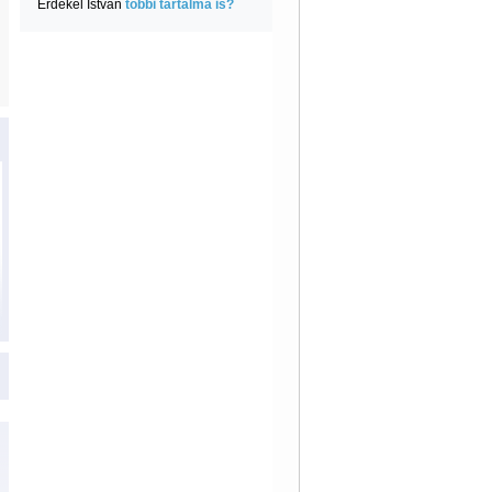
Érdekel István
többi tartalma is?