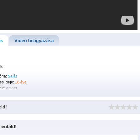
ás
Videó beágyazása
k:
ória:
Saját
tés ideje:
16 éve
235 ember.
eld!
entáld!