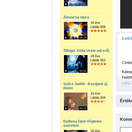
Álmod ha nincs
16 éve
Látták:408
Leír
04:29
Tilinger Attila Uram adj erőt
16 éve
Látták:353
Címké
02:41
Kateg
Feltöl
Látta 
Szűcs Judith - Kezdjünk új
életet
16 éve
Látták:264
Érték
03:25
Komm
Delhusa Gjon-Végtelen
szerelem
16 éve