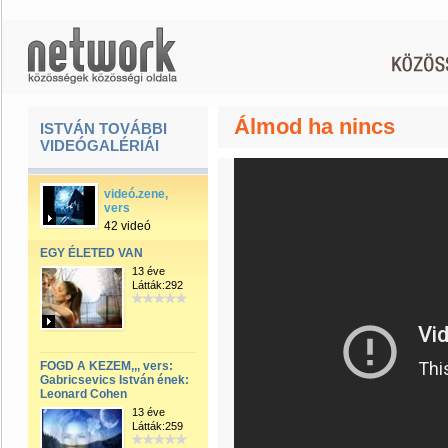
Álmod ha nincs
ISTVÁN TOVÁBBI
VIDEÓGALÉRIÁI
videó.zene,
vers
42 videó
EGY ÉLETED VAN
13 éve
Látták:292
FOGD A KEZEM,,, vers:
Gabricsevics István ének:
Leonard Cohen
13 éve
Látták:259