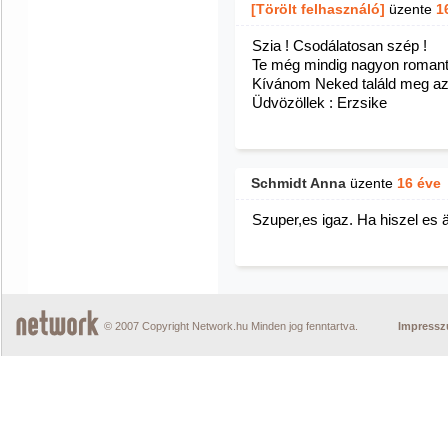
[Törölt felhasználó]
üzente
1
Szia ! Csodálatosan szép !
Te még mindig nagyon roman
Kívánom Neked találd meg az 
Üdvözöllek : Erzsike
Schmidt Anna
üzente
16 éve
Szuper,es igaz. Ha hiszel es
© 2007 Copyright Network.hu Minden jog fenntartva.
Impress