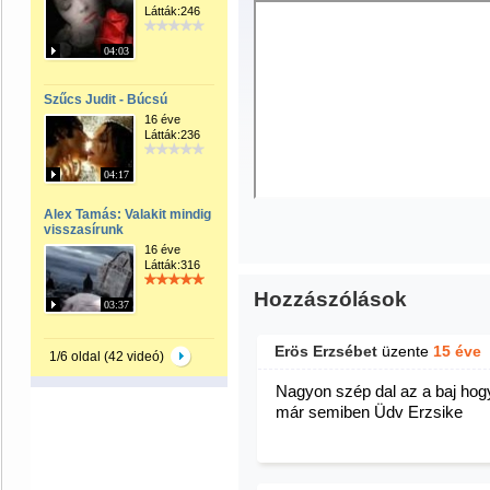
Látták:246
04:03
Szűcs Judit - Búcsú
16 éve
Látták:236
04:17
Alex Tamás: Valakit mindig
visszasírunk
16 éve
Látták:316
Hozzászólások
03:37
Erös Erzsébet
üzente
15 éve
1/6 oldal (42 videó)
Nagyon szép dal az a baj hog
már semiben Üdv Erzsike