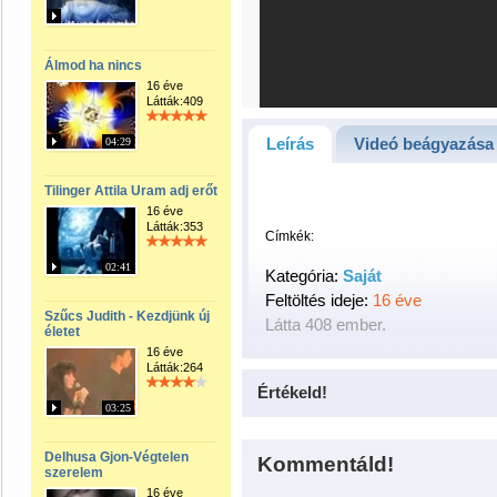
Álmod ha nincs
16 éve
Látták:409
Leírás
Videó beágyazása
04:29
Tilinger Attila Uram adj erőt
16 éve
Látták:353
Címkék:
02:41
Kategória:
Saját
Feltöltés ideje:
16 éve
Szűcs Judith - Kezdjünk új
Látta 408 ember.
életet
16 éve
Látták:264
Értékeld!
03:25
Delhusa Gjon-Végtelen
Kommentáld!
szerelem
16 éve