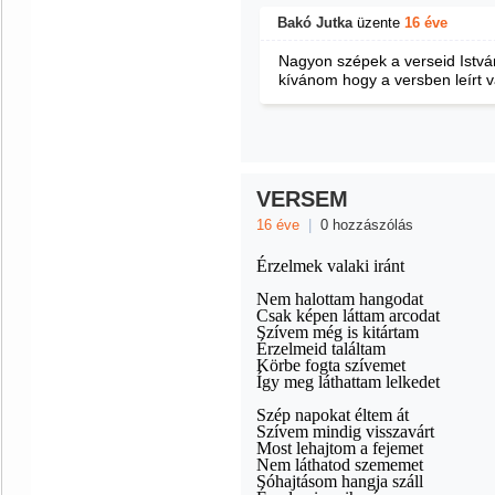
Bakó Jutka
üzente
16 éve
Nagyon szépek a verseid István
kívánom hogy a versben leírt v
VERSEM
16 éve
|
0 hozzászólás
Érzelmek valaki iránt
Nem halottam hangodat
Csak képen láttam arcodat
Szívem még is kitártam
Érzelmeid találtam
Körbe fogta szívemet
Így meg láthattam lelkedet
Szép napokat éltem át
Szívem mindig visszavárt
Most lehajtom a fejemet
Nem láthatod szememet
Sóhajtásom hangja száll