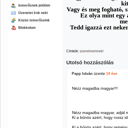
ki
Ismerősnek jelölöm
Vagy és meg fogható, 
Üzenetet írok neki
Ez olya mint egy
me
Közös ismerőseink
Tedd igazzá ezt neke
Blokkolom
Címkék:
szerelmemnek!
Utolsó hozzászólás
Papp István
üzente
14 éve
Nézz magadba magyar!!!
Nézz magadba magyar, adjál n
Ki a bűnös azért, hogy rossz i
Ki a bűnös azért, hogy remény 