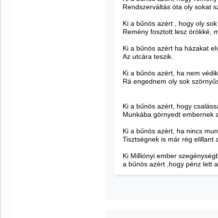
Rendszerváltás óta oly sokat 
Ki a bűnös azért , hogy oly so
Remény fosztott lesz örökké, m
Ki a bűnös azért ha házakat el
Az utcára teszik.
Ki a bűnös azért, ha nem védi
Rá engednem oly sok szörnyűs
Ki a bűnös azért, hogy csaláss
Munkába görnyedt embernek a
Ki a bűnös azért, ha nincs mu
Tisztségnek is már rég elillant 
Ki Milliónyi ember szegénységb
a bűnös azért ,hogy pénz lett 