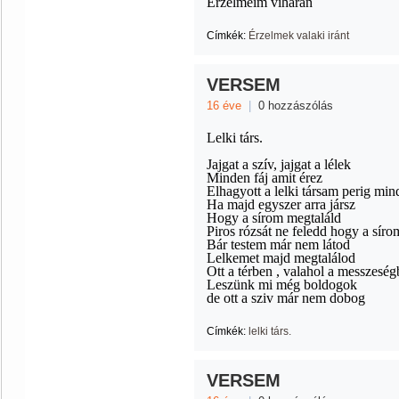
Érzelmeim viharán
Címkék:
Érzelmek valaki iránt
VERSEM
16 éve
|
0 hozzászólás
Lelki társ.
Jajgat a szív, jajgat a lélek
Minden fáj amit érez
Elhagyott a lelki társam perig min
Ha majd egyszer arra jársz
Hogy a sírom megtaláld
Piros rózsát ne feledd hogy a síro
Bár testem már nem látod
Lelkemet majd megtalálod
Ott a térben , valahol a messzesé
Leszünk mi még boldogok
de ott a sziv már nem dobog
Címkék:
lelki társ.
VERSEM