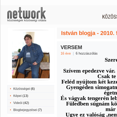
István blogja - 2010.
VERSEM
16 éve
|
6 hozzászólás
Szer
Szívem epedezve vár.
Csak te
Feléd nyújtom két kez
Gyengéden simogatn
Közösségei
(6)
égetn
Képei
(13)
És vágyak tengerén leb
Füledben súgnám kön
Videói
(42)
már 
Blogbejegyzései
(7)
Ugye ez valóság ,nem