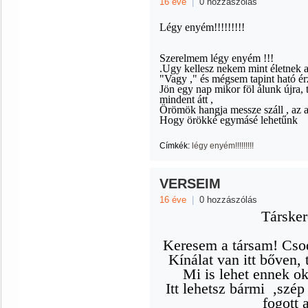
16 éve
|
0 hozzászólás
Légy enyém!!!!!!!!!
Szerelmem légy enyém !!!
.Ugy kellesz nekem mint életnek 
"Vagy ," és mégsem tapint ható ér
Jön egy nap mikor föl álunk újra,
mindent átt ,
Örömök hangja messze száll , az a
Hogy örökké egymásé lehetűnk
Címkék:
légy enyém!!!!!!!!!
VERSEIM
16 éve
|
0 hozzászólás
Társker
Keresem a társam! Cso
Kínálat van itt bőven,
Mi is lehet ennek o
Itt lehetsz bármi
,szép
fogott 