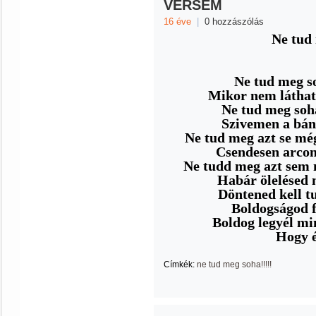
VERSEM
16 éve
|
0 hozzászólás
Ne tud 
Ne tud meg so
Mikor nem láthatl
Ne tud meg soha
Szivemen a bána
Ne tud meg azt se mé
Csendesen arcom
Ne tudd meg azt sem 
Habár ölelésed
Döntened kell t
Boldogságod f
Boldog legyél mi
Hogy é
Címkék:
ne tud meg soha!!!!!