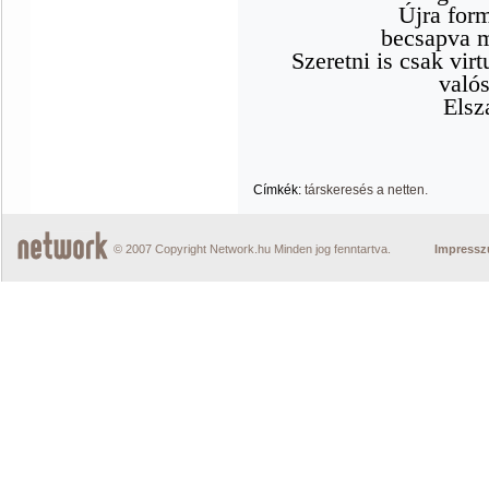
Újra for
becsapva 
Szeretni is csak vir
való
Elsz
Címkék:
társkeresés a netten.
© 2007 Copyright Network.hu Minden jog fenntartva.
Impress