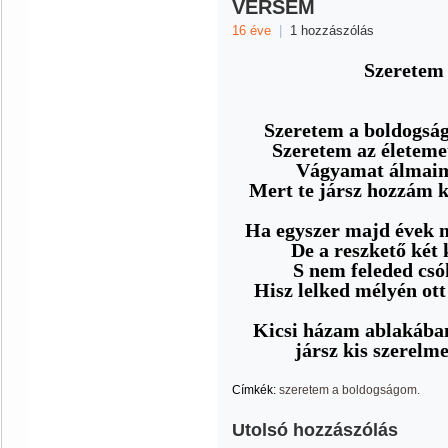
VERSEM
16 éve
|
1 hozzászólás
Szeretem
Szeretem a boldogság
Szeretem az életeme
Vágyamat álmaim
Mert te jársz hozzám k
Ha egyszer majd évek 
De a reszkető két 
S nem feleded csó
Hisz lelked mélyén ot
Kicsi házam ablakában 
jársz kis szerelm
Címkék:
szeretem a boldogságom.
Utolsó hozzászólás