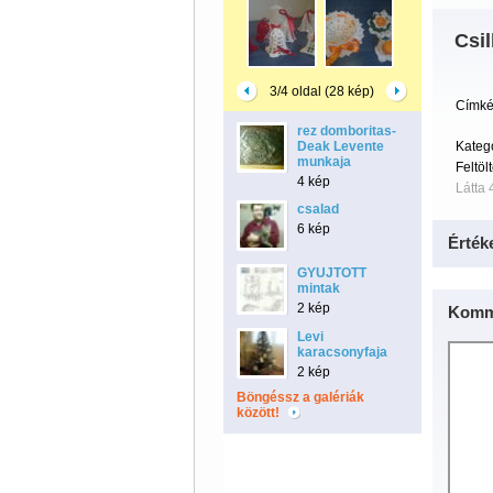
Csi
3/4 oldal (28 kép)
Címké
rez domboritas-
Deak Levente
Kateg
munkaja
Feltöl
4 kép
Látta 
csalad
6 kép
Érték
GYUJTOTT
mintak
2 kép
Komm
Levi
karacsonyfaja
2 kép
Böngéssz a galériák
között!