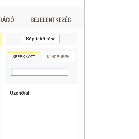
Kép feltöltése
KÉPEK KÖZT
MINDENBEN
Üzenőfal