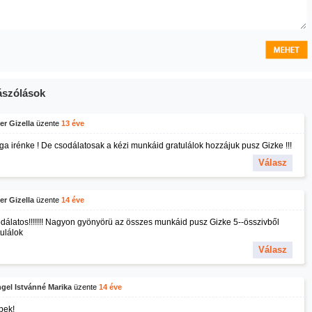
szólások
er Gizella
üzente
13 éve
ga irénke ! De csodálatosak a kézi munkáid gratulálok hozzájuk pusz Gizke !!!
Válasz
er Gizella
üzente
14 éve
dálatos!!!!!!! Nagyon gyönyörü az összes munkáid pusz Gizke 5--összivből
tulálok
Válasz
gel Istvánné Marika
üzente
14 éve
pek!