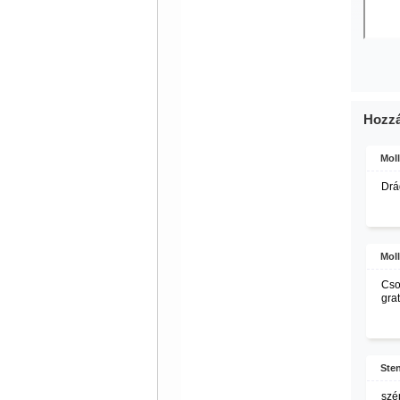
Hozzá
Moll
Drá
Moll
Cso
gra
Sten
szé