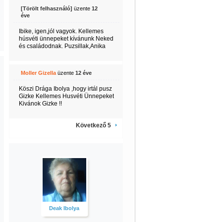
[Törölt felhasználó]
üzente
12
éve
Ibike, igen,jól vagyok. Kellemes
húsvéti ünnepeket kívánunk Neked
és családodnak. Puzsillak,Anika
Moller Gizella
üzente
12 éve
Köszi Drága Ibolya ,hogy irtál pusz
Gizke Kellemes Husvéti Ünnepeket
Kivánok Gizke !!
Következő 5
Deak Ibolya