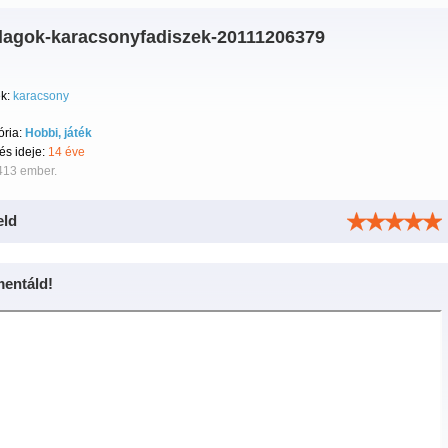
llagok-karacsonyfadiszek-20111206379
k:
karacsony
ória:
Hobbi, játék
tés ideje:
14 éve
413 ember.
eld
entáld!