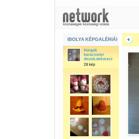
IBOLYA KÉPGALÉRIÁI
Horgolt
karacsonyi
diszek,dekoraciok
28 kép