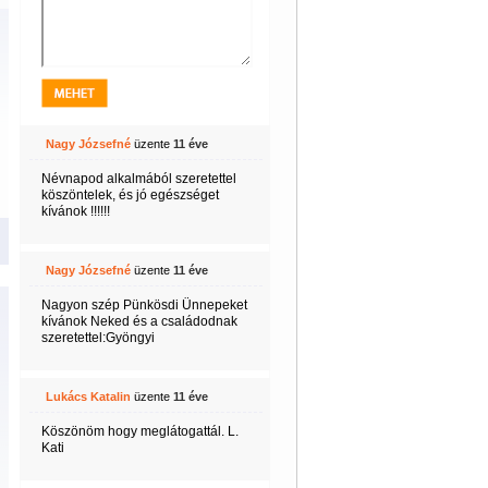
Nagy Józsefné
üzente
11 éve
Névnapod alkalmából szeretettel
köszöntelek, és jó egészséget
kívánok !!!!!!
Nagy Józsefné
üzente
11 éve
Nagyon szép Pünkösdi Ünnepeket
kívánok Neked és a családodnak
szeretettel:Gyöngyi
Lukács Katalin
üzente
11 éve
Köszönöm hogy meglátogattál. L.
Kati