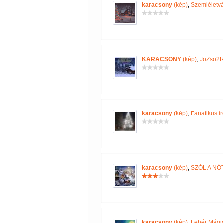
karacsony
(kép)
,
Szemléletvá
KARACSONY
(kép)
,
JoZso2R
karacsony
(kép)
,
Fanatikus ír
karacsony
(kép)
,
SZÓL A NÓ
karacsony
(kép)
,
Fehér Mági