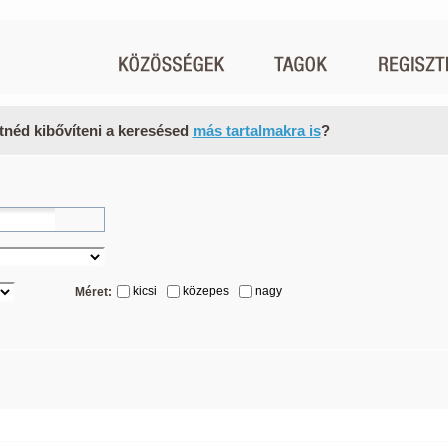
tnéd kibővíteni a keresésed
más tartalmakra is
?
kicsi
közepes
nagy
Méret: