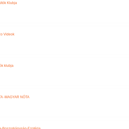
ltók Klubja
o Videok
ók klubja
TA -MAGYAR NÓTA
a-Boszorkányság-Ezotéria