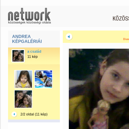
ANDREA
Diav
KÉPGALÉRIÁI
a család
11 kép
2/2 oldal (11 kép)