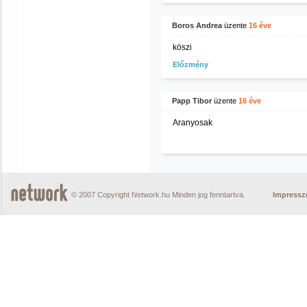
Boros Andrea
üzente
16 éve
köszi
Előzmény
Papp Tibor
üzente
16 éve
Aranyosak
© 2007 Copyright Network.hu Minden jog fenntartva.
Impress