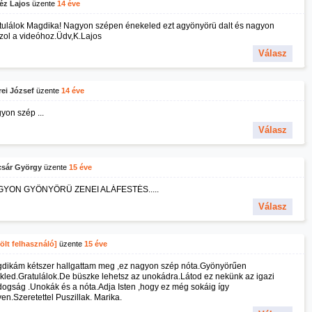
éz Lajos
üzente
14 éve
tulálok Magdika! Nagyon szépen énekeled ezt agyönyörü dalt és nagyon
zol a videóhoz.Üdv,K.Lajos
Válasz
ei József
üzente
14 éve
yon szép ...
Válasz
csár György
üzente
15 éve
YON GYÖNYÖRÜ ZENEI ALÁFESTÉS.....
Válasz
ölt felhasználó]
üzente
15 éve
dikám kétszer hallgattam meg ,ez nagyon szép nóta.Gyönyörűen
kled.Gratulálok.De büszke lehetsz az unokádra.Látod ez nekünk az igazi
dogság .Unokák és a nóta.Adja Isten ,hogy ez még sokáig így
en.Szeretettel Puszillak. Marika.