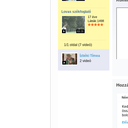
Lovas székfoglaló
17 éve
Látták:1498
03:31
1/1 oldal (7 videó)
Ízbéki Tímea
2 videó
Hozzá
Ném
Ked
össz
bol
Elő