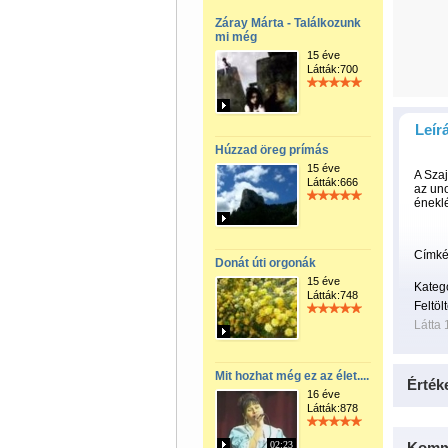
Záray Márta - Találkozunk
mi még
15 éve
Látták:700
Leír
Húzzad öreg prímás
15 éve
A Szaj
Látták:666
az uno
éneklé
Címké
Donát úti orgonák
15 éve
Kateg
Látták:748
Feltöl
Látta
Mit hozhat még ez az élet....
Érték
16 éve
Látták:878
02:23
Komm