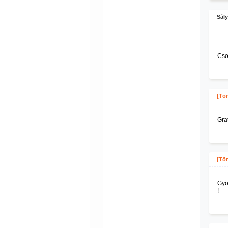
Sály
Cso
[Tör
Grat
[Tör
Gyö
!