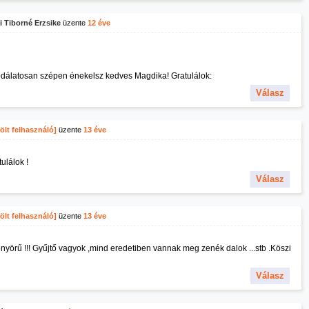
i Tiborné Erzsike
üzente
12 éve
dálatosan szépen énekelsz kedves Magdika! Gratulálok:
Válasz
ölt felhasználó]
üzente
13 éve
ulálok !
Válasz
ölt felhasználó]
üzente
13 éve
nyörű !!! Gyűjtő vagyok ,mind eredetiben vannak meg zenék dalok ...stb .Köszi
Válasz