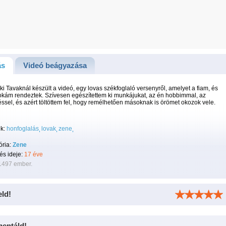
ás
Videó beágyazása
ki Tavaknál készült a videó, egy lovas székfoglaló versenyről, amelyet a fiam, és
kám rendeztek. Szívesen egészítettem ki munkájukat, az én hobbimmal, az
ssel, és azért töltöttem fel, hogy remélhetően másoknak is örömet okozok vele.
k:
honfoglalás
lovak
zene
ória:
Zene
tés ideje:
17 éve
 1497 ember.
eld!
entáld!