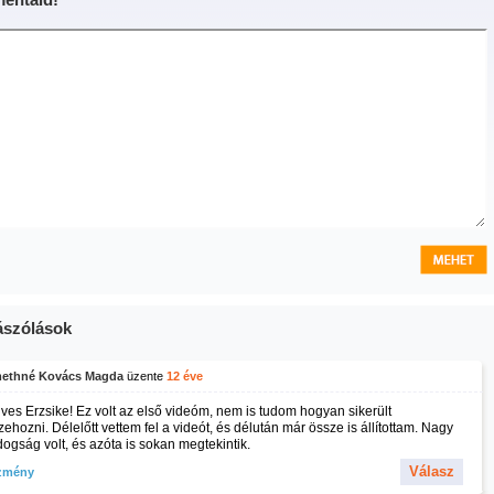
szólások
ethné Kovács Magda
üzente
12 éve
ves Erzsike! Ez volt az első videóm, nem is tudom hogyan sikerült
ehozni. Délelőtt vettem fel a videót, és délután már össze is állítottam. Nagy
dogság volt, és azóta is sokan megtekintik.
Válasz
zmény