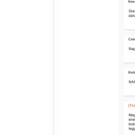
Ken
Gra
pas
Cser
Nag
Kul
NAG
[Tör
Mag
éne
bol
legy