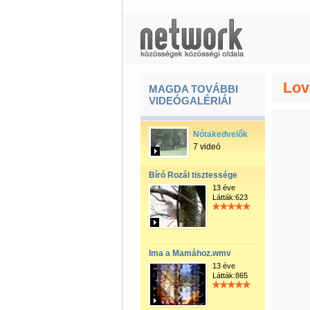
Lov
MAGDA TOVÁBBI
VIDEÓGALÉRIÁI
Nótakedvelők
7 videó
Bíró Rozál tisztessége
13 éve
Látták:623
Ima a Mamához.wmv
13 éve
Látták:865