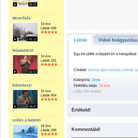
00:53
tikverőzés
16 éve
Látták:435
Leírás
Videó beágyazása
01:11
Népdalok10
Egy kis játék a képpel és a hangokkal.
16 éve
Látták:261
Címkék:
kalmár lajos furulya
kalmár la
02:57
Kategória:
Zene
Bátorkeszi
Feltöltés ideje:
16 éve
16 éve
Látta 456 ember.
Látták:454
06:07
Értékeld!
széles a balaton
16 éve
Kommentáld!
Látták:298