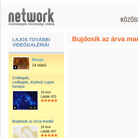
Bujdosik az árva ma
LAJOS TOVÁBBI
VIDEÓGALÉRIÁI
Mozgó
14 videó
Csillagok,
csillagok...Kalmár Lajos
furulya
16 éve
Látták:432
01:31
Bujdosik az árva madár
16 éve
Látták:457