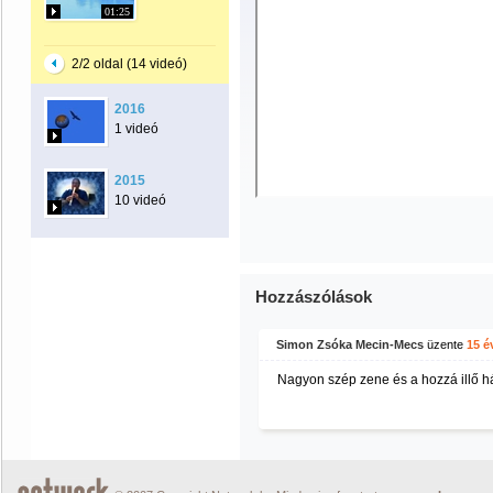
01:25
2/2 oldal (14 videó)
2016
1 videó
2015
10 videó
Hozzászólások
Simon Zsóka Mecin-Mecs
üzente
15 é
Nagyon szép zene és a hozzá illő há