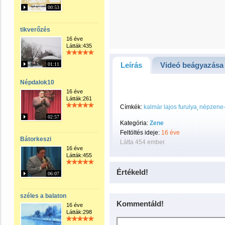
00:53
tikverőzés
16 éve
Látták:435
Leírás
Videó beágyazása
01:11
Népdalok10
16 éve
Látták:261
Címkék:
kalmár lajos furulya
népzene-
02:57
Kategória:
Zene
Feltöltés ideje:
16 éve
Bátorkeszi
Látta 454 ember.
16 éve
Látták:455
Értékeld!
06:07
széles a balaton
Kommentáld!
16 éve
Látták:298