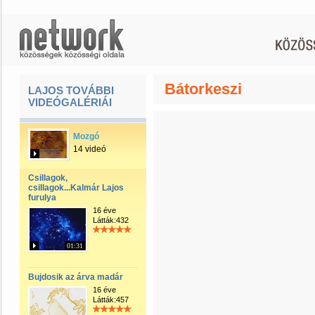
Bátorkeszi
LAJOS TOVÁBBI
VIDEÓGALÉRIÁI
Mozgó
14 videó
Csillagok,
csillagok...Kalmár Lajos
furulya
16 éve
Látták:432
01:31
Bujdosik az árva madár
16 éve
Látták:457