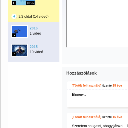
01:25
2/2 oldal (14 videó)
2016
1 videó
2015
10 videó
Hozzászólások
[Törölt felhasználó]
üzente
15 éve
Élmény...
[Törölt felhasználó]
üzente
15 éve
Szeretem hallgatni, ahogy játszol...