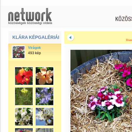
KLÁRA KÉPGALÉRIÁI
Diav
Virágok
493 kép