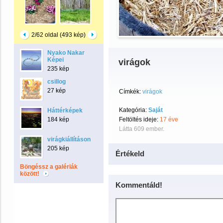
2/62 oldal (493 kép)
Nyako Nakar
Képei
virágok
235 kép
csillog
27 kép
Címkék:
virágok
Kategória:
Saját
Háttérképek
184 kép
Feltöltés ideje:
17 éve
Látta 609 ember.
virágkiállításon
205 kép
Értékeld
Böngéssz a galériák
között!
Kommentáld!