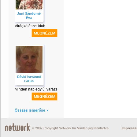
Juni Sándorné
Éva
Virágkötészet klub
Dávid Istvánné
Gizus
Minden nap egy új varázs
Összes ismerőse
© 2007 Copyright Network.hu Minden jog fenntartva.
Impress