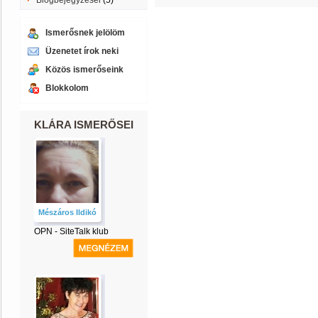
Blogbejegyzései
(5)
Ismerősnek jelölöm
Üzenetet írok neki
Közös ismerőseink
Blokkolom
KLÁRA ISMERŐSEI
Mészáros Ildikó
OPN - SiteTalk klub