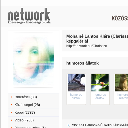
Mohainé Lantos Klára (Clariss
képgalériái
http://network.hu/Clarissza
humoros állatok
humoros
humoros
humor
Ismerősei
(33)
állatok
állatok
állato
Közösségei
(28)
Képei
(2787)
Videói
(268)
VISSZA CLARISSZA ÖSSZES KÉPGALÉ