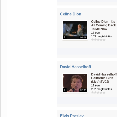
Celine Dion
Celine Dion - It's
All Coming Back
To Me Now
17 éve
153 megtekintés
06:03
David Hasselhoff
David Hasselhoff
California Girls
(Live) SVCD
17 éve
202 megtekintés
02:33
Elvis Presley