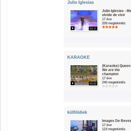
Julio Iglesias
Julio Iglesias - M
olvide de vivir
17 éve
209 megtekintés
03:11
KARAOKE
(Karaoke) Queen 
We are the
champion
17 éve
240 megtekintés
03:02
külföldiek
Images De Reve
17 éve
123 megtekintés