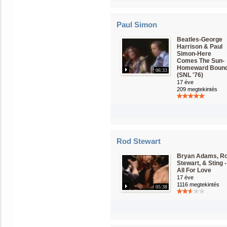
Paul Simon
Beatles-George
Harrison & Paul
Simon-Here
Comes The Sun-
Homeward Boun
06:33
(SNL '76)
17 éve
209 megtekintés
Rod Stewart
Bryan Adams, R
Stewart, & Sting -
All For Love
17 éve
1116 megtekintés
05:38