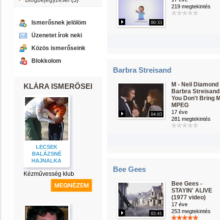
Blogbejegyzései
(5)
219 megtekintés
Ismerősnek jelölöm
00:33
Üzenetet írok neki
Közös ismerőseink
Blokkolom
Barbra Streisand
M - Neil Diamond
KLÁRA ISMERŐSEI
Barbra Streisand
You Don't Bring 
MPEG
17 éve
04:03
281 megtekintés
LECSEK
BALÁZSNÉ
HAJNALKA
Bee Gees
Kézművesség klub
Bee Gees -
STAYIN' ALIVE
(1977 video)
17 éve
253 megtekintés
03:41