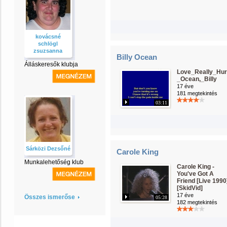
kovácsné
schlögl
zsuzsanna
Billy Ocean
Álláskeresők klubja
Love_Really_Hur
_Ocean,_Billy
17 éve
181 megtekintés
03:11
Sárközi Dezsőné
Carole King
Munkalehetőség klub
Carole King -
You've Got A
Friend [Live 1990
[SkidVid]
17 éve
Összes ismerőse
05:28
182 megtekintés