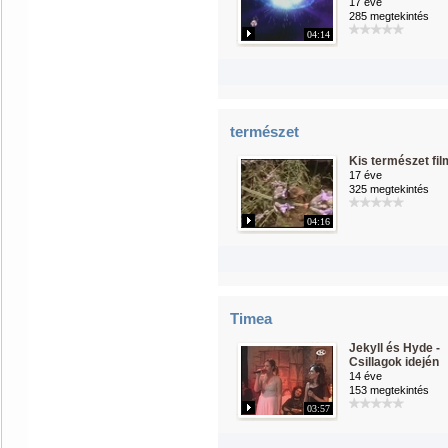
17 éve
285 megtekintés
04:14
természet
Kis természet fil
17 éve
325 megtekintés
04:16
Timea
Jekyll és Hyde -
Csillagok idején
14 éve
153 megtekintés
03:57