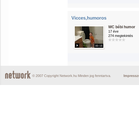
Vicces,humoros
WC bébi humor
17 éve
274 megtekintés
00:18
© 2007 Copyright Network.hu Minden jog fenntartva.
Impress