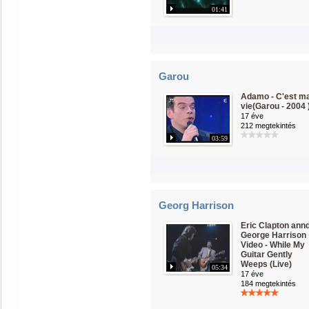
01:41
Garou
Adamo - C'est m
vie(Garou - 2004 
17 éve
212 megtekintés
03:59
Georg Harrison
Eric Clapton ann
George Harrison
Video - While My
Guitar Gently
Weeps (Live)
05:34
17 éve
184 megtekintés