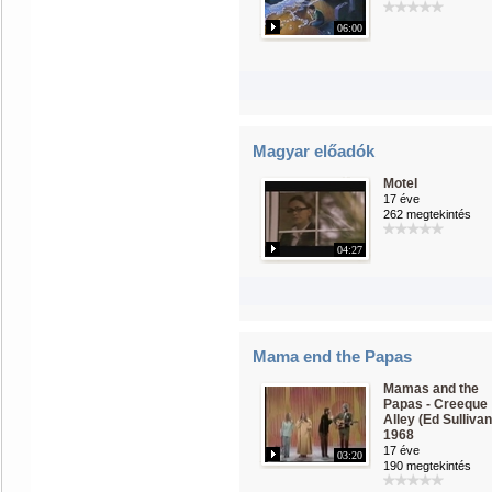
06:00
Magyar előadók
Motel
17 éve
262 megtekintés
04:27
Mama end the Papas
Mamas and the
Papas - Creeque
Alley (Ed Sullivan
1968
17 éve
03:20
190 megtekintés