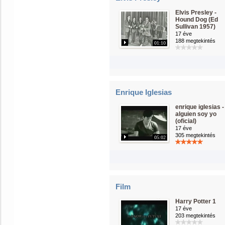
Elvis Presley -
Hound Dog (Ed
Sullivan 1957)
17 éve
188 megtekintés
01:10
Enrique Iglesias
enrique iglesias -
alguien soy yo
(oficial)
17 éve
305 megtekintés
05:02
Film
Harry Potter 1
17 éve
203 megtekintés