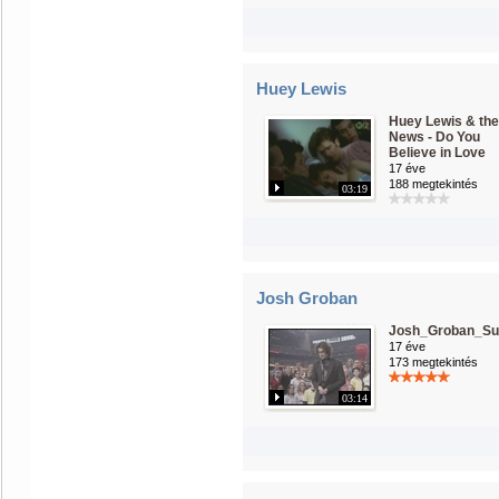
Huey Lewis
Huey Lewis & the
News - Do You
Believe in Love
17 éve
188 megtekintés
03:19
Josh Groban
Josh_Groban_Su
17 éve
173 megtekintés
03:14