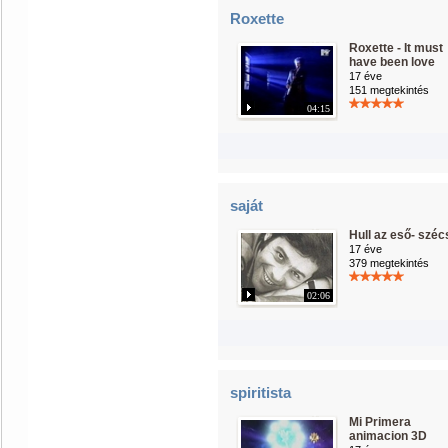
Roxette
Roxette - It must
have been love
17 éve
151 megtekintés
04:15
saját
Hull az eső- széc
17 éve
379 megtekintés
02:06
spiritista
Mi Primera
animacion 3D