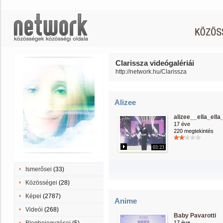
Clarissza videógalériái
http://network.hu/Clarissza
Alizee
alizee__ella_ella
17 éve
220 megtekintés
03:23
Ismerősei
(33)
Közösségei
(28)
Képei
(2787)
Anime
Videói
(268)
Baby Pavarotti
17 éve