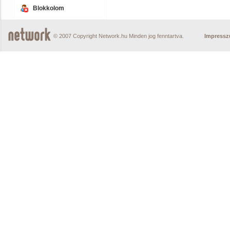
Blokkolom
© 2007 Copyright Network.hu Minden jog fenntartva.
Impress