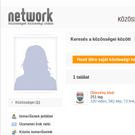
Keresés a közösségei között
1
találat
Öttevény klub
251 tag
100 video
,
582 kép
,
73 link
Közösségei
(1)
Ismerősnek jelölöm
Üzenetet írok neki
Közös ismerőseink