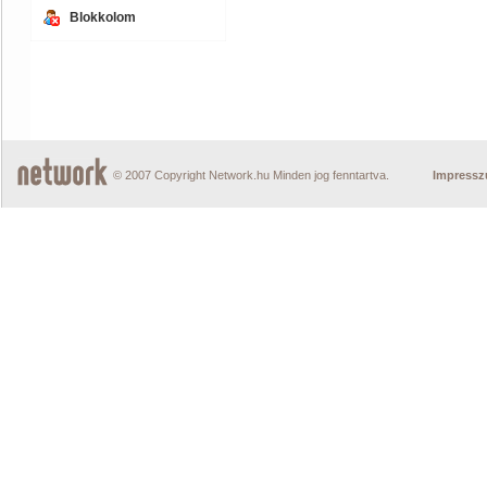
Blokkolom
© 2007 Copyright Network.hu Minden jog fenntartva.
Impress