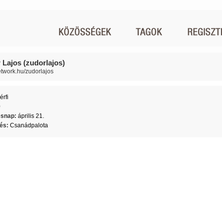
 Lajos (zudorlajos)
network.hu/zudorlajos
érfi
0
ésnap:
április 21.
lés:
Csanádpalota