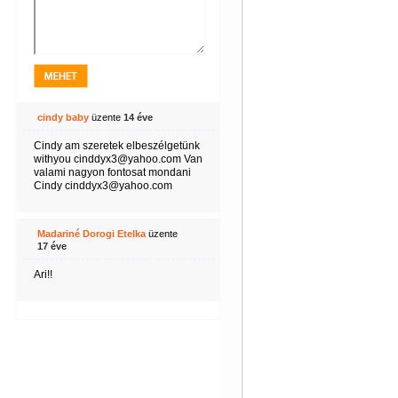
cindy baby
üzente
14 éve
Cindy am szeretek elbeszélgetünk
withyou cinddyx3@yahoo.com Van
valami nagyon fontosat mondani
Cindy cinddyx3@yahoo.com
Madariné Dorogi Etelka
üzente
17 éve
Ari!!