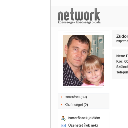
Zudor
http://
Nem:
F
Kor:
6
Szület
Telepü
Ismerősei
(89)
Közösségei
(2)
Ismerősnek jelölöm
Üzenetet írok neki