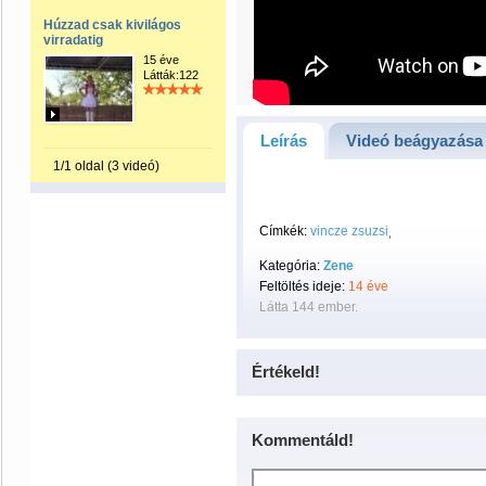
Húzzad csak kivilágos
virradatig
15 éve
Látták:122
Leírás
Videó beágyazása
1/1 oldal (3 videó)
Címkék:
vincze zsuzsi
Kategória:
Zene
Feltöltés ideje:
14 éve
Látta 144 ember.
Értékeld!
Kommentáld!