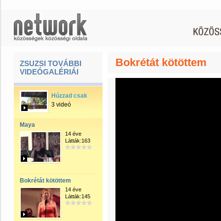
Bokrétát kötöttem
ZSUZSI TOVÁBBI
VIDEÓGALÉRIÁI
Húzzad csak
3 videó
Maya
14 éve
Látták:163
Bokrétát kötöttem
14 éve
Látták:145