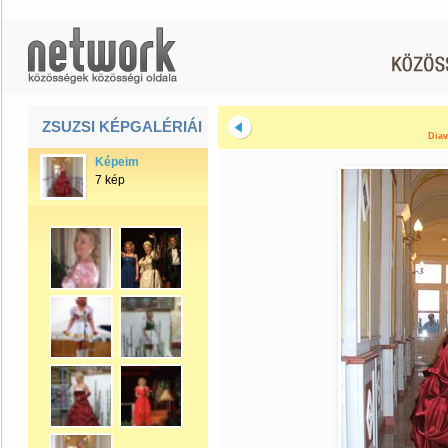
ZSUZSI KÉPGALÉRIÁI
Diav
Képeim
7 kép