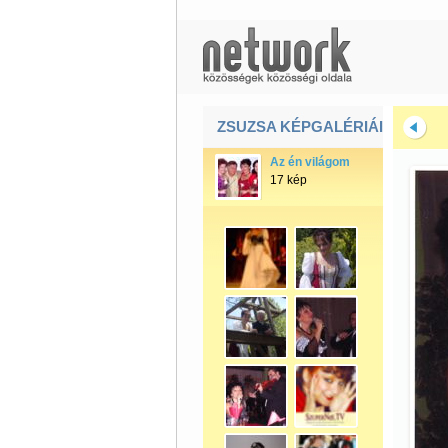
ZSUZSA KÉPGALÉRIÁI
Az én világom
17 kép