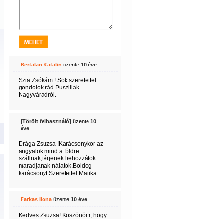
Bertalan Katalin
üzente
10 éve
Szia Zsókám ! Sok szeretettel
gondolok rád.Puszillak
Nagyváradról.
[Törölt felhasználó]
üzente
10
éve
Drága Zsuzsa !Karácsonykor az
angyalok mind a földre
szállnak,térjenek behozzátok
maradjanak nálatok.Boldog
karácsonyt.Szeretettel Marika
Farkas Ilona
üzente
10 éve
Kedves Zsuzsa! Köszönöm, hogy