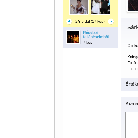
2/3 oldal (17 kép)
Sárk
Régebbi
fellépéseimből
7 kép
Címké
Kateg
Feltöl
Látta 
Érték
Komm