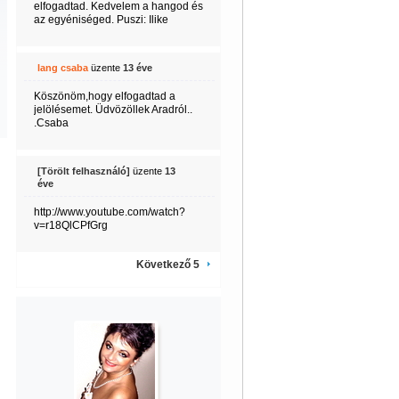
elfogadtad. Kedvelem a hangod és
az egyéniséged. Puszi: Ilike
lang csaba
üzente
13 éve
Köszönöm,hogy elfogadtad a
jelölésemet. Üdvözöllek Aradról..
.Csaba
[Törölt felhasználó]
üzente
13
éve
http://www.youtube.com/watch?
v=r18QlCPfGrg
Következő 5