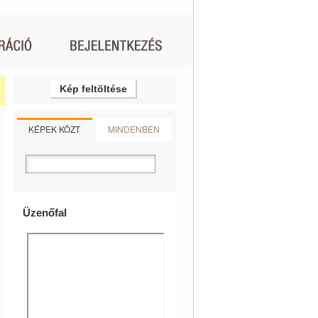
Kép feltöltése
KÉPEK KÖZT
MINDENBEN
Üzenőfal