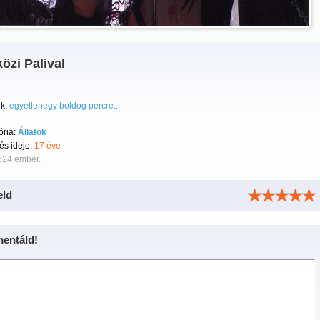
özi Palival
k:
egyetlenegy boldog percre...
ória:
Állatok
tés ideje:
17 éve
524 ember.
eld
entáld!