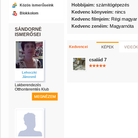
Hobbijaim:
számitógépezés
Közös ismerőseink
Kedvenc könyveim:
nincs
Blokkolom
Kedvenc filmjeim:
Régi magyar 
Kedvenc zenéim:
Magyarnóta
SÁNDORNÉ
ISMERŐSEI
KÉPEK
VIDEÓK
Kedvencei
család 7
Lehoczki
Jánosné
Lakberendezés
Otthonteremtés Klub