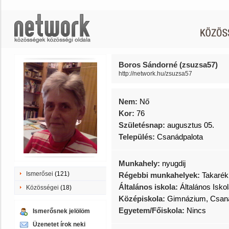
Boros Sándorné (zsuzsa57)
http://network.hu/zsuzsa57
Nem:
Nő
Kor:
76
Születésnap:
augusztus 05.
Település:
Csanádpalota
Munkahely:
nyugdij
Ismerősei
(121)
Régebbi munkahelyek:
Takarék
Általános iskola:
Általános Isko
Közösségei
(18)
Középiskola:
Gimnázium, Csan
Egyetem/Főiskola:
Nincs
Ismerősnek jelölöm
Üzenetet írok neki