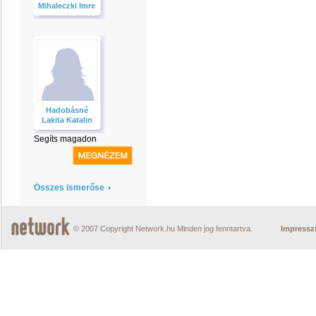
Mihaleczki Imre
Hadobásné
Lakita Katalin
Segíts magadon
Összes ismerőse
© 2007 Copyright Network.hu Minden jog fenntartva.
Impress