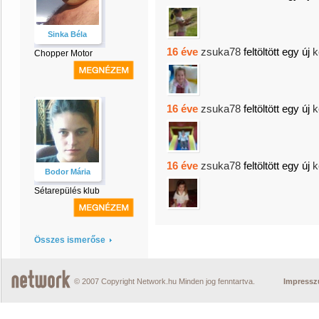
Sinka Béla
16 éve
zsuka78
feltöltött egy új
k
Chopper Motor
16 éve
zsuka78
feltöltött egy új
k
16 éve
zsuka78
feltöltött egy új
k
Bodor Mária
Sétarepülés klub
Összes ismerőse
© 2007 Copyright Network.hu Minden jog fenntartva.
Impress