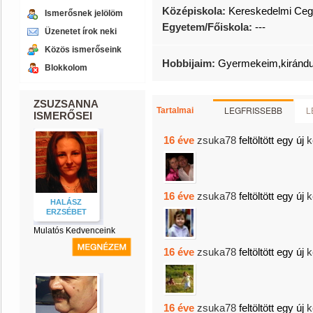
Középiskola:
Kereskedelmi Ceg
Ismerősnek jelölöm
Egyetem/Főiskola:
---
Üzenetet írok neki
Közös ismerőseink
Hobbijaim:
Gyermekeim,kirándu
Blokkolom
ZSUZSANNA
LEGFRISSEBB
L
Tartalmai
ISMERŐSEI
16 éve
zsuka78
feltöltött egy új
k
16 éve
zsuka78
feltöltött egy új
k
HALÁSZ
ERZSÉBET
Mulatós Kedvenceink
16 éve
zsuka78
feltöltött egy új
k
16 éve
zsuka78
feltöltött egy új
k