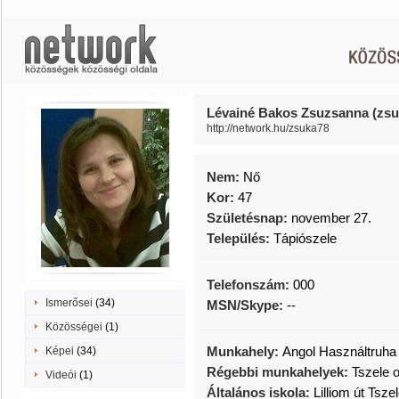
Lévainé Bakos Zsuzsanna (zsu
http://network.hu/zsuka78
Nem:
Nő
Kor:
47
Születésnap:
november 27.
Település:
Tápiószele
Telefonszám:
000
Ismerősei
(34)
MSN/Skype:
--
Közösségei
(1)
Munkahely:
Angol Használtruha
Képei
(34)
Régebbi munkahelyek:
Tszele 
Videói
(1)
Általános iskola:
Lilliom út Tsze