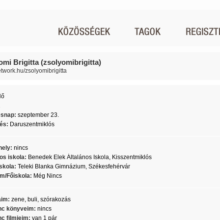
mi Brigitta (zsolyomibrigitta)
network.hu/zsolyomibrigitta
Nő
1
ésnap:
szeptember 23.
lés:
Daruszentmiklós
ely:
nincs
os iskola:
Benedek Elek Általános Iskola, Kisszentmiklós
skola:
Teleki Blanka Gimnázium, Székesfehérvár
m/Főiskola:
Még Nincs
aim:
zene, buli, szórakozás
c könyveim:
nincs
c filmjeim:
van 1 pár