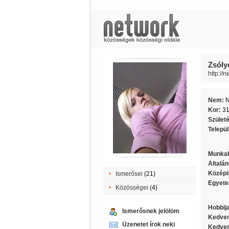
Zsólyo
http://
Nem:
Kor:
3
Szület
Telepü
Munkah
Általán
Középi
Ismerősei
(21)
Egyete
Közösségei
(4)
Hobbij
Ismerősnek jelölöm
Kedven
Üzenetet írok neki
Kedven