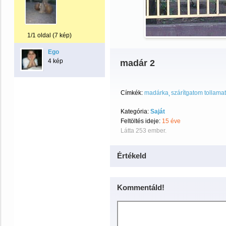
1/1 oldal (7 kép)
Ego
4 kép
madár 2
Címkék:
madárka
szárítgatom tollamat
Kategória:
Saját
Feltöltés ideje:
15 éve
Látta 253 ember.
Értékeld
Kommentáld!