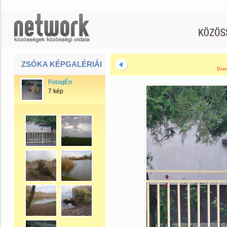
ZSÓKA KÉPGALÉRIÁI
Diav
FotogÉn
7 kép