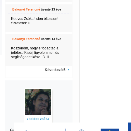
Bakonyi Ferencné
üzente
13 éve
Kedves Zsóka! Isten éltessen!
Szretettel: Ili
Bakonyi Ferencné
üzente
13 éve
Köszönöm, hogy elfogadtad a
jelölést! Kísérj figyelemmel, és
segítségedet köszi. B. Ili
Következő 5
zsoldos zsóka
Érdekel zsóka
többi tartalma is?