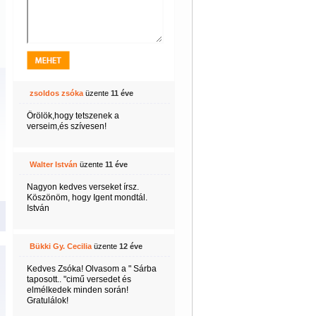
zsoldos zsóka
üzente
11 éve
Örölök,hogy tetszenek a
verseim,és szívesen!
Walter István
üzente
11 éve
Nagyon kedves verseket írsz.
Köszönöm, hogy Igent mondtál.
István
Bükki Gy. Cecilia
üzente
12 éve
Kedves Zsóka! Olvasom a " Sárba
taposott.. "cimű versedet és
elmélkedek minden során!
Gratulálok!