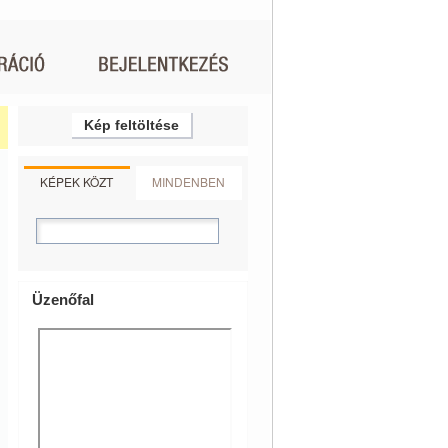
Kép feltöltése
KÉPEK KÖZT
MINDENBEN
Üzenőfal