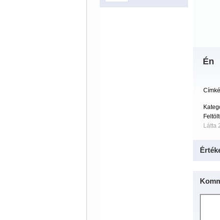
Én
Címké
Kateg
Feltöl
Látta 
Érték
Komm