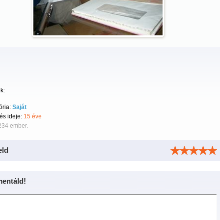
k:
ória:
Saját
tés ideje:
15 éve
234 ember.
eld
entáld!