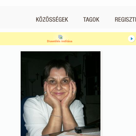
Diavetítés indítása