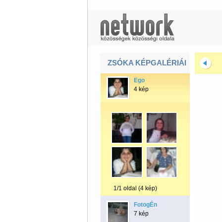
ZSÓKA KÉPGALÉRIÁI
Ego
4 kép
1/1 oldal (4 kép)
FotogÉn
7 kép