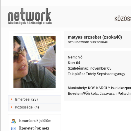
matyas erzsebet (zsoka40)
http://network.hu/zsoka40
Nem:
Nő
Kor:
64
Születésnap:
november 05.
Település:
Erdely Sepsiszentgyorgy
Munkahely:
KOS KAROLY Iskolakozpo
Egyetem/Főiskola:
Jaszvasari Politech
Ismerősei
(23)
Közösségei
(4)
Ismerősnek jelölöm
Üzenetet írok neki