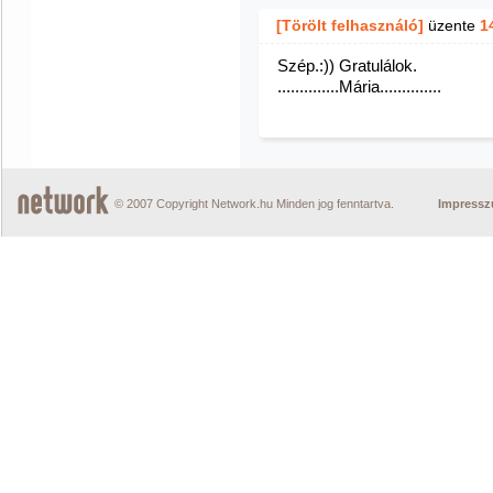
[Törölt felhasználó]
üzente
1
Szép.:)) Gratulálok.
..............Mária..............
© 2007 Copyright Network.hu Minden jog fenntartva.
Impress