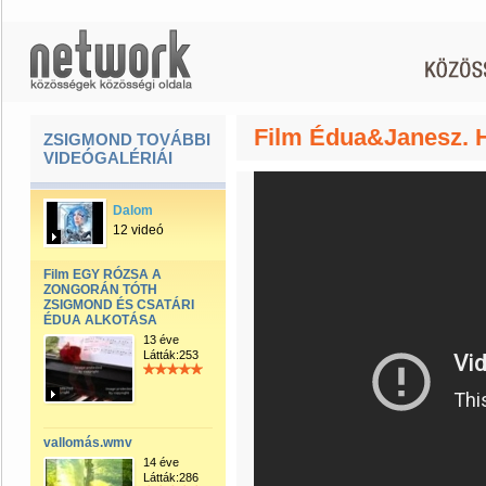
Film Édua&Janesz. 
ZSIGMOND TOVÁBBI
VIDEÓGALÉRIÁI
Dalom
12 videó
Film EGY RÓZSA A
ZONGORÁN TÓTH
ZSIGMOND ÉS CSATÁRI
ÉDUA ALKOTÁSA
13 éve
Látták:253
vallomás.wmv
14 éve
Látták:286