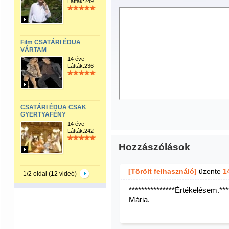
Látták:249
Film CSATÁRI ÉDUA
VÁRTAM
14 éve
Látták:236
CSATÁRI ÉDUA CSAK
GYERTYAFÉNY
14 éve
Látták:242
Hozzászólások
[Törölt felhasználó]
üzente
1
1/2 oldal (12 videó)
***************Értékelésem.***
Mária.