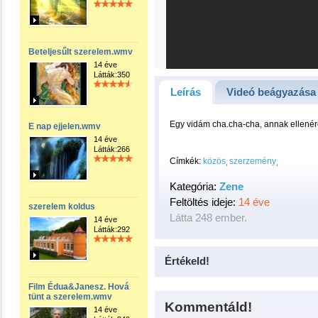
Beteljesűlt szerelem.wmv
14 éve
Látták:350
Leírás
Videó beágyazása
Egy vidám cha.cha-cha, annak ellenére,
E nap ejjelen.wmv
14 éve
Látták:266
Címkék:
közös
szerzemény
Kategória:
Zene
Feltöltés ideje:
14 éve
szerelem koldus
Látta 248 ember.
14 éve
Látták:292
Értékeld!
Film Édua&Janesz. Hová
tünt a szerelem.wmv
Kommentáld!
14 éve