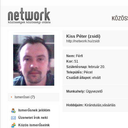
Kiss Péter (zsidi)
http://network.hu/zsidi
Nem:
Férfi
Kor:
51
Születésnap:
február 20.
Település:
Pécel
Családi állapot:
elvált
Munkahely:
Ügyvezető
Ismerősei
(7)
Hobbijaim:
Kirándulás,vásárlás
Ismerősnek jelölöm
Üzenetet írok neki
Közös ismerőseink