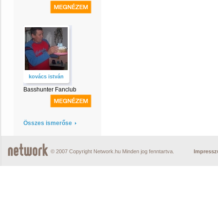
kovács istván
Basshunter Fanclub
Összes ismerőse
© 2007 Copyright Network.hu Minden jog fenntartva.
Impress