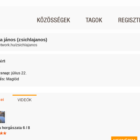
a jános (zsichlajanos)
network.hu/zsichlajanos
érfi
9
ésnap:
július 22.
lés:
Maglód
VIDEÓK
ei
 horgászata 6 / 8