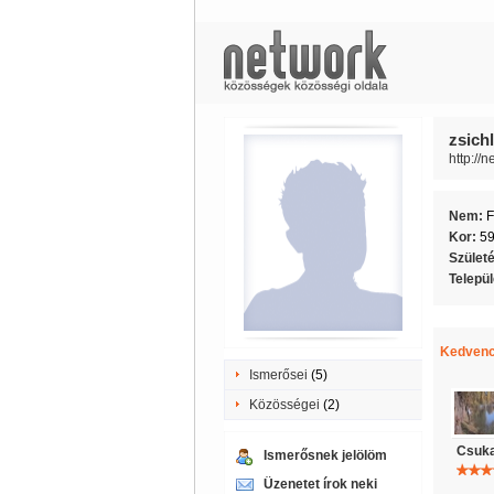
zsichl
http://
Nem:
F
Kor:
5
Szület
Telepü
Kedvenc
Ismerősei
(5)
Közösségei
(2)
Csuka
Ismerősnek jelölöm
Üzenetet írok neki