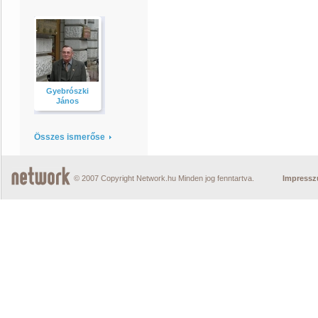
Gyebrószki
János
Összes ismerőse
© 2007 Copyright Network.hu Minden jog fenntartva.
Impress