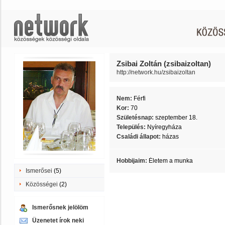
Zsibai Zoltán (zsibaizoltan)
http://network.hu/zsibaizoltan
Nem:
Férfi
Kor:
70
Születésnap:
szeptember 18.
Település:
Nyíregyháza
Családi állapot:
házas
Hobbijaim:
Életem a munka
Ismerősei
(5)
Közösségei
(2)
Ismerősnek jelölöm
Üzenetet írok neki