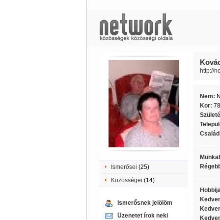
Kovác
http://n
Nem:
Kor:
7
Szület
Telepü
Családi
Munkah
Régebb
Ismerősei
(25)
Közösségei
(14)
Hobbij
Kedven
Ismerősnek jelölöm
Kedven
Üzenetet írok neki
Kedven