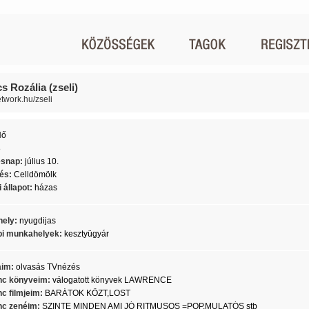
s Rozália (zseli)
etwork.hu/zseli
Nő
8
ésnap:
július 10.
lés:
Celldömölk
 állapot:
házas
ely:
nyugdijas
i munkahelyek:
kesztyügyár
aim:
olvasás TVnézés
c könyveim:
válogatott könyvek LAWRENCE
c filmjeim:
BARÁTOK KÖZT,LOST
c zenéim:
SZINTE MINDEN AMI JÓ RITMUSOS =POP,MULATÓS stb