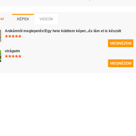
KÉPEK
VIDEÓK
ei
Anikámtól meglepetés!Egy hete küldtem képet...és lám el is készült
virágaim