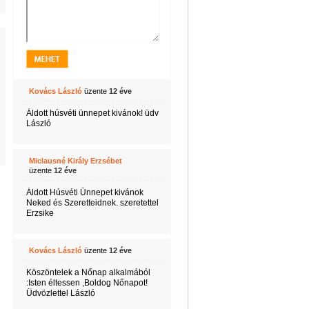
Kovács László
üzente
12 éve
Áldott húsvéti ünnepet kivánok! üdv
László
Miclausné Király Erzsébet
üzente
12 éve
Áldott Húsvéti Ünnepet kivánok
Neked és Szeretteidnek. szeretettel
Erzsike
Kovács László
üzente
12 éve
Köszöntelek a Nőnap alkalmából
:Isten éltessen ,Boldog Nőnapot!
Üdvözlettel László