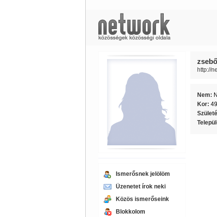
zsebő
http://
Nem:
Kor:
4
Szület
Telepü
Ismerősnek jelölöm
Üzenetet írok neki
Közös ismerőseink
Blokkolom