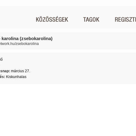
 karolina (zsebokarolina)
network.hu/zsebokarolina
Nő
9
ésnap:
március 27.
lés:
Kiskunhalas