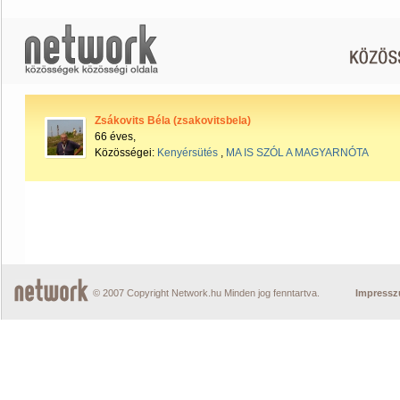
Zsákovits Béla (zsakovitsbela)
66 éves,
Közösségei:
Kenyérsütés
,
MA IS SZÓL A MAGYARNÓTA
© 2007 Copyright Network.hu Minden jog fenntartva.
Impress