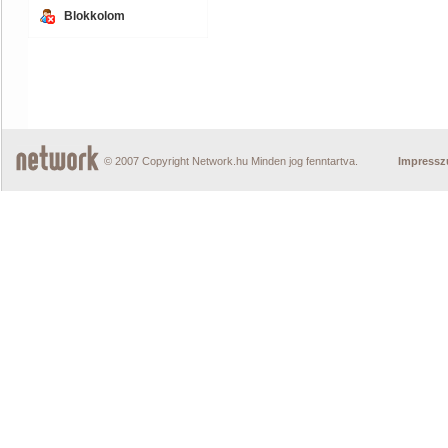
Blokkolom
© 2007 Copyright Network.hu Minden jog fenntartva.
Impress