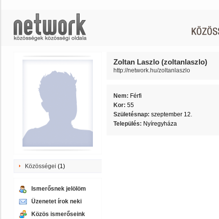
Zoltan Laszlo (zoltanlaszlo)
http://network.hu/zoltanlaszlo
Nem:
Férfi
Kor:
55
Születésnap:
szeptember 12.
Település:
Nyíregyháza
Közösségei
(1)
Ismerősnek jelölöm
Üzenetet írok neki
Közös ismerőseink