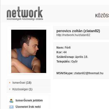
perovics zoltán (zlatan82)
http://network.hu/zlatan82
Nem:
Férfi
Kor:
44
Születésnap:
április 18.
Település:
Győr
MSN/Skype:
zlatan82@freemail.hu
Ismerősei
(18)
Közösségei
(1)
Ismerősnek jelölöm
Üzenetet írok neki