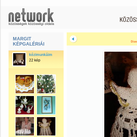
MARGIT
Diav
KÉPGALÉRIÁI
kézimunkáim
22 kép