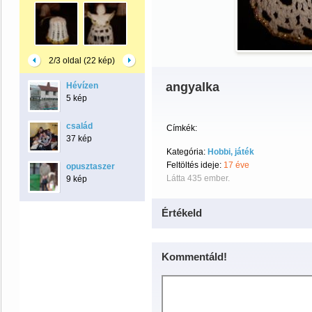
2/3 oldal (22 kép)
angyalka
Hévízen
5 kép
család
Címkék:
37 kép
Kategória:
Hobbi, játék
Feltöltés ideje:
17 éve
opusztaszer
Látta 435 ember.
9 kép
Értékeld
Kommentáld!